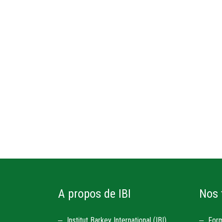
A propos de IBI
Nos 
Institut Barkey International (IBI)
For