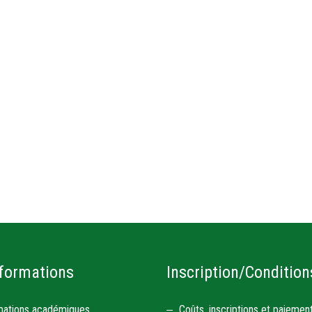
formations
Inscription/Condition
mations académiques
Coûts, inscriptions et paiemen