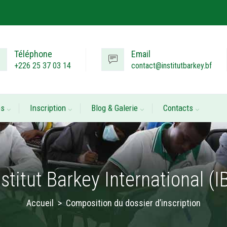
Téléphone
Email
+226 25 37 03 14
contact@institutbarkey.bf
es
Inscription
Blog & Galerie
Contacts
nstitut Barkey International (IB
Accueil
>
Composition du dossier d’inscription