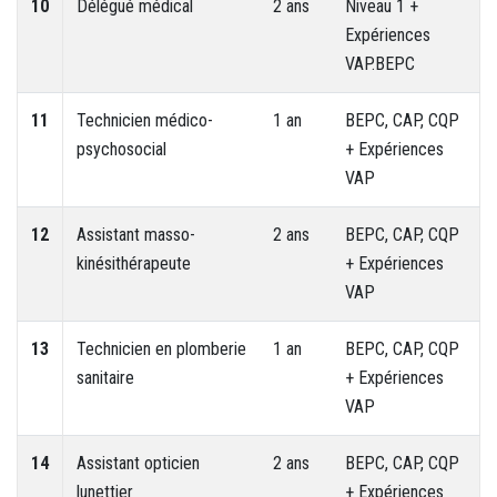
10
Délégué médical
2 ans
Niveau 1 +
Expériences
VAP.BEPC
11
Technicien médico-
1 an
BEPC, CAP, CQP
psychosocial
+ Expériences
VAP
12
Assistant masso-
2 ans
BEPC, CAP, CQP
kinésithérapeute
+ Expériences
VAP
13
Technicien en plomberie
1 an
BEPC, CAP, CQP
sanitaire
+ Expériences
VAP
14
Assistant opticien
2 ans
BEPC, CAP, CQP
lunettier
+ Expériences