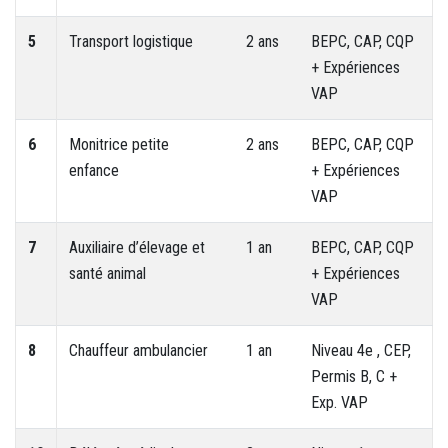
5
Transport logistique
2 ans
BEPC, CAP, CQP
+ Expériences
VAP
6
Monitrice petite
2 ans
BEPC, CAP, CQP
enfance
+ Expériences
VAP
7
Auxiliaire d’élevage et
1 an
BEPC, CAP, CQP
santé animal
+ Expériences
VAP
8
Chauffeur ambulancier
1 an
Niveau 4e , CEP,
Permis B, C +
Exp. VAP